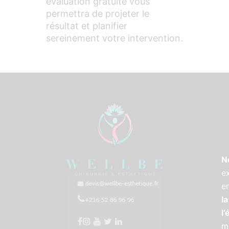
évaluation gratuite vous
permettra de projeter le
résultat et planifier
sereinement votre intervention.
N
e
e
la
l
m