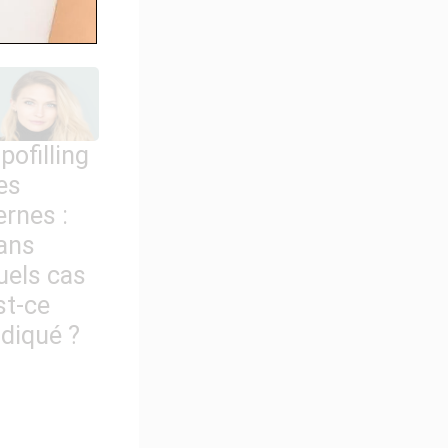
n ?
ipofilling
es
ernes :
ans
uels cas
st-ce
ndiqué ?