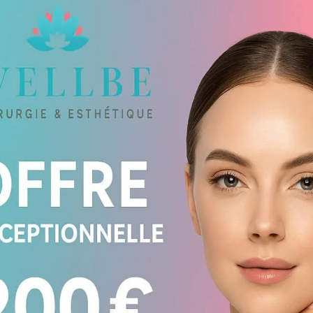
L
es ombres marquées ;
sé.
v
e lipofilling se distingue par sa tenue
p
 en fait une solution privilégiée pour
r
urable, harmonieuse et sans ajout de
s
c
 pommettes
l
illing ?
n
lle dans l’expression et l’harmonie
 que ce soit avec l’âge,
après une
e naturellement peu projetée, elles
 affaissé. Ce manque de volume
Q
ccentuer les ombres, renforçant
s
r
olution naturelle et durable à ce