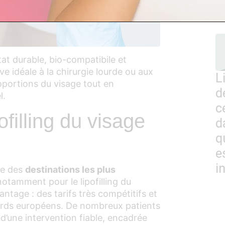
o
tat durable, bio-compatibile et
tive idéale à la chirurgie lourde ou aux
L
roportions du visage tout en
d
l.
c
ofilling du visage
d
q
e
i
ne des
destinations les plus
notamment pour le lipofilling du
ntage : des tarifs très compétitifs et
ards européens. De nombreux patients
r d’une intervention fiable, encadrée