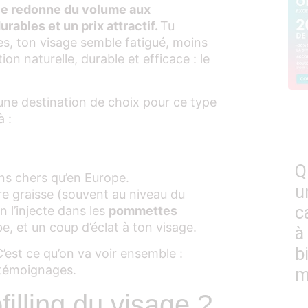
sie redonne du volume aux
ables et un prix attractif.
Tu
, ton visage semble fatigué, moins
tion naturelle, durable et efficace : le
ne destination de choix pour ce type
à :
Q
ns chers qu’en Europe.
u
pre graisse (souvent au niveau du
c
n l’injecte dans les
pommettes
, et un coup d’éclat à ton visage.
à
b
’est ce qu’on va voir ensemble :
t témoignages.
m
filling du visage ?