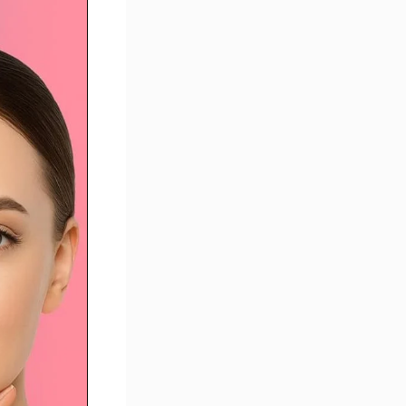
ipofilling
isage :
eut-on
ajeunir
ans
hanger
’expressio
 ?
uels
ont les
isques