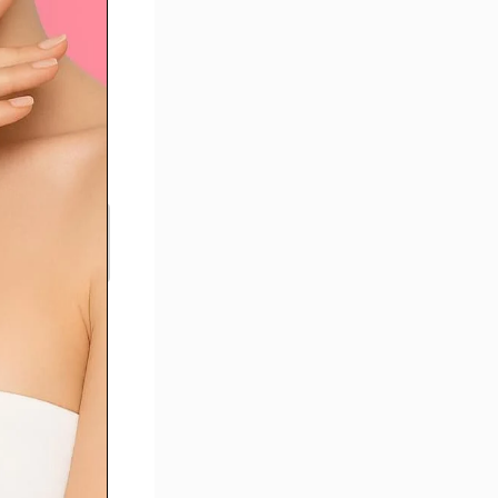
’un
pofilling
u visage
ipofilling
u visage :
ue peut
orriger
ette
nterventi