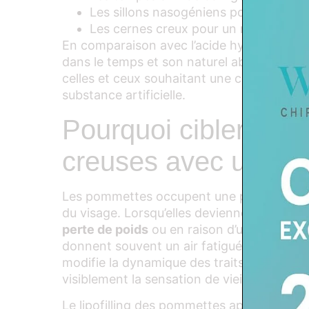
Les sillons nasogéniens pour lisser l
Les cernes creux pour un regard repo
En comparaison avec l’acide hyaluronique, l
dans le temps et son naturel absolu, ce qui
celles et ceux souhaitant une correction d
substance artificielle.
Pourquoi cibler les
creuses avec un lipof
Les pommettes occupent une place essentie
du visage. Lorsqu’elles deviennent creuses,
perte de poids
ou en raison d’une structur
donnent souvent un air fatigué, triste ou
modifie la dynamique des traits et peut a
visiblement la sensation de vieillissement.
Le lipofilling des pommettes apporte une s