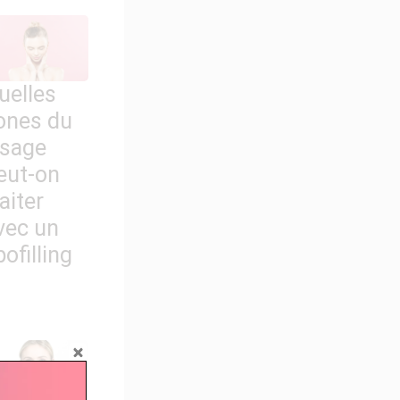
uelles
ones du
isage
eut-on
raiter
vec un
pofilling