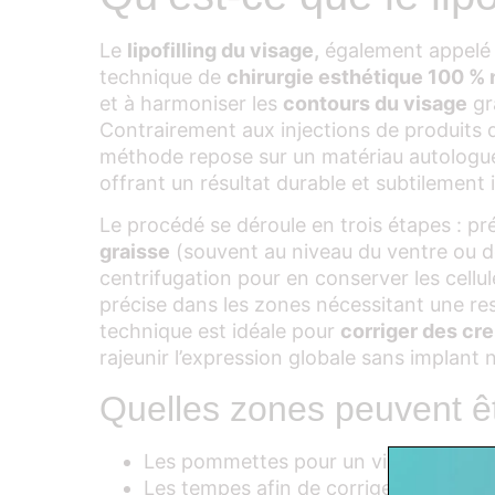
Le
lipofilling du visage,
également appel
technique de
chirurgie esthétique 100 % 
et à harmoniser les
contours du visage
gr
Contrairement aux injections de produits
méthode repose sur un matériau autologue
offrant un résultat durable et subtilement 
Le procédé se déroule en trois étapes : p
graisse
(souvent au niveau du ventre ou de
centrifugation pour en conserver les cellule
précise dans les zones nécessitant une re
technique est idéale pour
corriger des cr
rajeunir l’expression globale sans implant 
Quelles zones peuvent êt
Les pommettes pour un visage plus st
Les tempes afin de corriger l’aspect c