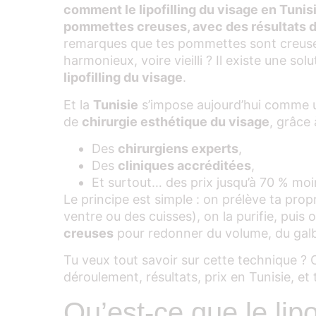
comment le lipofilling du visage en Tuni
pommettes creuses, avec des résultats dur
remarques que tes pommettes sont creuses
harmonieux, voire vieilli ? Il existe une solu
lipofilling du visage
.
Et la
Tunisie
s’impose aujourd’hui comme u
de
chirurgie esthétique du visage
, grâce 
Des
chirurgiens experts
,
Des
cliniques accréditées
,
Et surtout… des prix jusqu’à 70 % moi
Le principe est simple : on prélève ta pro
ventre ou des cuisses), on la purifie, puis o
creuses
pour redonner du volume, du galbe
Tu veux tout savoir sur cette technique ? C
déroulement, résultats, prix en Tunisie, e
Qu’est-ce que le lipo