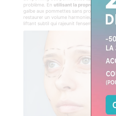
problème. En
utilisant la propre graisse d
galbe aux pommettes sans produits artificie
restaurer un volume harmonieux, de lisser l
liftant subtil qui rajeunit l’ensemble du visa