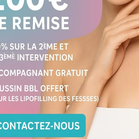
u patient,
cette technique redonne du
d
ls ni effet figé. Elle permet de
li
es zones creusées et d’offrir un effet
d
ge.
?
L
d
q
c
c
i