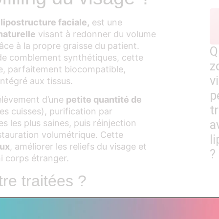
é
lipostructure faciale,
est une
naturelle
visant à redonner du volume
âce à la propre graisse du patient.
Q
 de comblement synthétiques, cette
z
, parfaitement biocompatible,
v
intégré aux tissus.
p
rélèvement d’une
petite quantité de
t
s cuisses), purification par
a
s les plus saines, puis réinjection
stauration volumétrique. Cette
li
eux
, améliorer les reliefs du visage et
?
ni corps étranger.
re traitées ?
ructuré ;
reusé ;