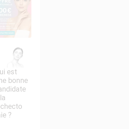
ui est
ne bonne
andidate
 la
ichecto
ie ?