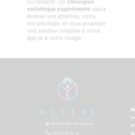
ou ressenti. Un
chirurgien
esthétique expérimenté
saura
évaluer vos attentes, votre
morphologie, et vous proposer
une solution adaptée à votre
âge et à votre visage.
N
e
e
la