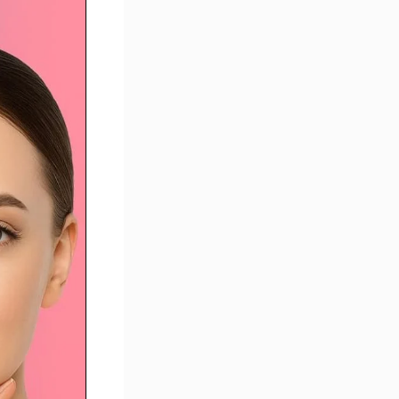
ipofilling
isage :
eut-on
ajeunir
ans
hanger
’expressio
 ?
uels
ont les
isques