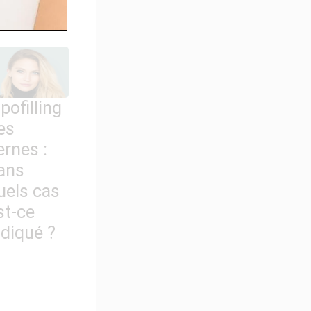
n ?
ipofilling
es
ernes :
ans
uels cas
st-ce
ndiqué ?