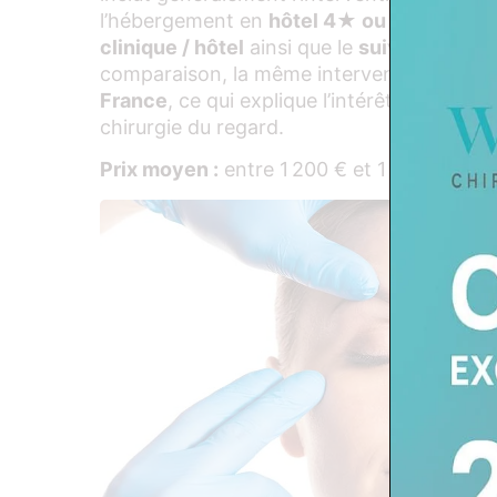
l’hébergement en
hôtel 4★ ou 5★
pour 2 
clinique / hôtel
ainsi que le
suivi postopér
comparaison, la même intervention est fa
France
, ce qui explique l’intérêt croissant
chirurgie du regard.
Prix moyen :
entre 1 200 € et 1 600 €, tou