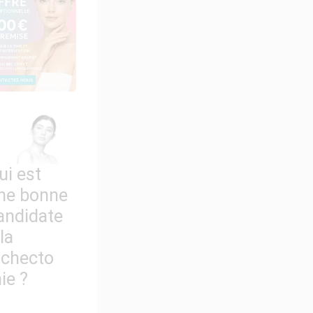
ui est
ne bonne
andidate
 la
ichecto
ie ?