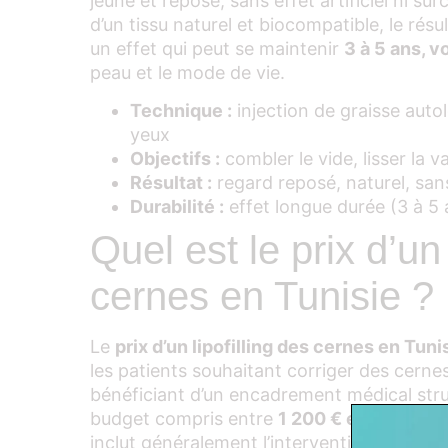
jeune et reposé, sans effet artificiel ni sur
d’un tissu naturel et biocompatible, le résu
un effet qui peut se maintenir
3 à 5 ans, 
peau et le mode de vie.
Technique :
injection de graisse auto
yeux
Objectifs :
combler le vide, lisser la v
Résultat :
regard reposé, naturel, sa
Durabilité :
effet longue durée (3 à 5 
Quel est le prix d’un 
cernes en Tunisie ?
Le
prix d’un lipofilling des cernes en Tuni
les patients souhaitant corriger des cerne
bénéficiant d’un encadrement médical stru
budget compris entre
1 200 € et 1 600 €
p
inclut généralement l’intervention avec ane