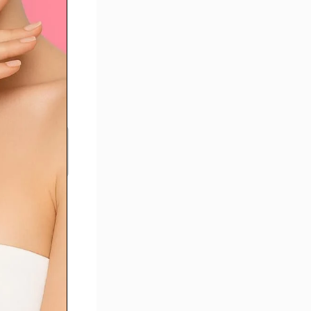
’un
pofilling
u visage
ipofilling
u visage :
ue peut
orriger
ette
nterventi