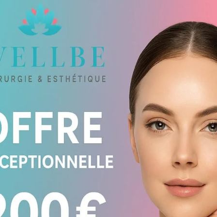
L
à 3 nuits, les
transferts aéroport /
atoire sur place
. À titre de
v
cturée entre
3 000 € et 4 500 € en
p
 pour la Tunisie dans le cadre de cette
r
s
t compris
c
l
n
Q
s
r