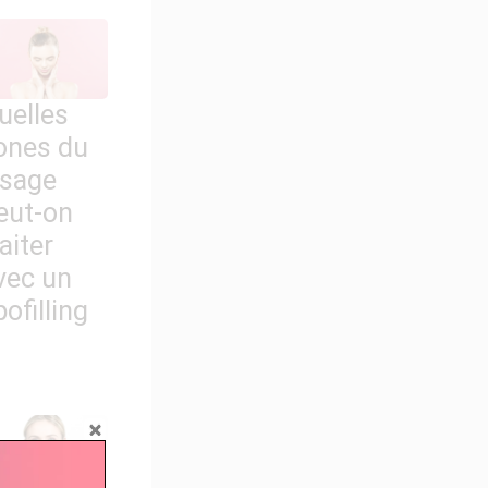
uelles
ones du
isage
eut-on
raiter
vec un
pofilling