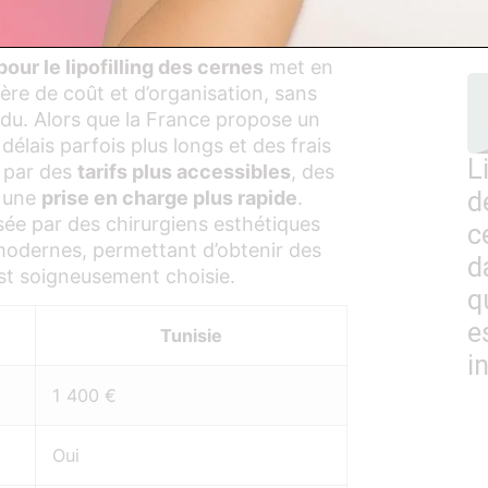
o
our le lipofilling des cernes
met en
ère de coût et d’organisation, sans
ndu. Alors que la France propose un
élais parfois plus longs et des frais
L
e par des
tarifs plus accessibles
, des
t une
prise en charge plus rapide
.
d
isée par des chirurgiens esthétiques
c
 modernes, permettant d’obtenir des
d
est soigneusement choisie.
q
e
Tunisie
i
1 400 €
Oui