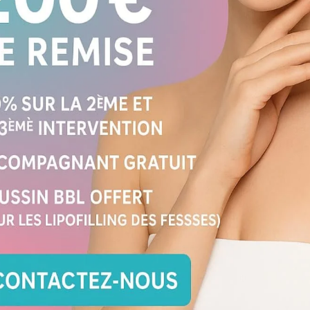
d
li
d
?
L
d
q
rient de 3 000 € à 4 500 € pour la
c
c
: France vs
i