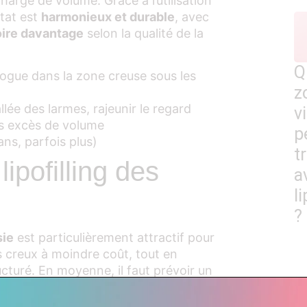
charge de volume. Grâce à l’utilisation
ltat est
harmonieux et durable
, avec
voire davantage
selon la qualité de la
Q
logue dans la zone creuse sous les
z
allée des larmes, rajeunir le regard
v
ns excès de volume
p
ans, parfois plus)
t
lipofilling des
a
li
?
sie
est particulièrement attractif pour
s creux à moindre coût, tout en
cturé. En moyenne, il faut prévoir un
our un
forfait tout compris
. Ce tarif
sthésie, le séjour en clinique,