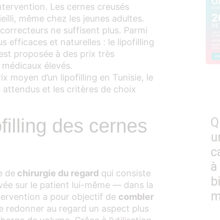
ntervention. Les cernes creusés
ieilli, même chez les jeunes adultes.
 correcteurs ne suffisent plus. Parmi
us efficaces et naturelles : le lipofilling
est proposée à des prix très
s médicaux élevés.
x moyen d’un lipofilling en Tunisie, le
s attendus et les critères de choix
filling des cernes
Q
u
c
à
e de
chirurgie du regard
qui consiste
b
ée sur le patient lui-même — dans la
m
tervention a pour objectif de
combler
e redonner au regard un aspect plus