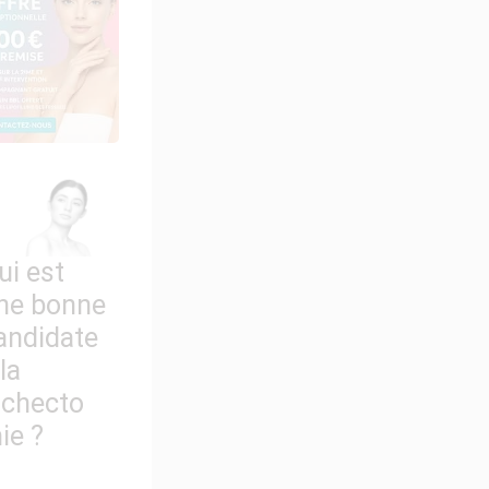
ui est
ne bonne
andidate
 la
ichecto
ie ?