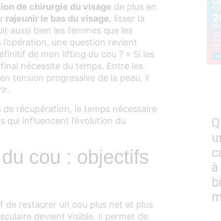
ion de chirurgie du visage
de plus en
r
rajeunir le bas du visage
, lisser la
duit aussi bien les femmes que les
l’opération, une question revient
éfinitif de mon lifting du cou ? » Si les
 final nécessite du temps. Entre les
n tension progressive de la peau, il
ir.
s de récupération, le temps nécessaire
rs qui influencent l’évolution du
Q
u
c
 du cou : objectifs
à
b
m
f de restaurer un cou plus net et plus
culaire devient visible. Il permet de