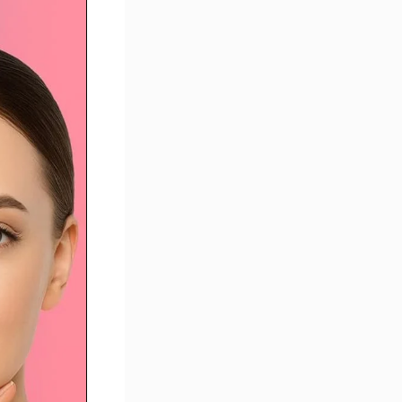
ipofilling
isage :
eut-on
ajeunir
ans
hanger
’expressio
 ?
uels
ont les
isques