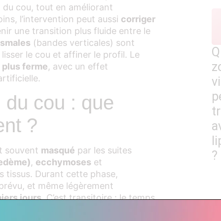
 du cou, tout en améliorant
ins, l’intervention peut aussi
corriger
enir une transition plus fluide entre le
ysmales
(bandes verticales) sont
Q
isser le cou et affiner le profil. Le
z
t plus ferme
, avec un effet
tificielle.
v
p
g du cou : que
t
ent ?
a
li
est souvent
masqué
par les suites
?
œdème)
,
ecchymoses
et
s tissus. Durant cette phase,
 prévu, et même légèrement
iers jours
. C’est transitoire : le temps
 se “pose”, le cou commence