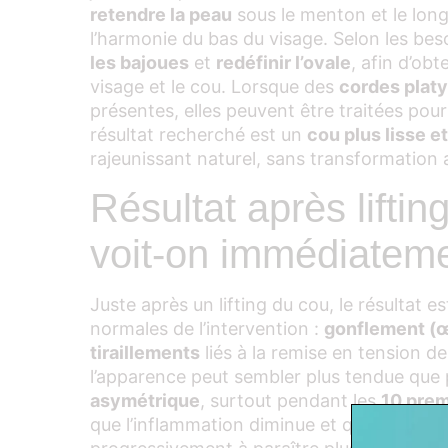
retendre la peau
sous le menton et le long
l’harmonie du bas du visage. Selon les beso
les bajoues
et
redéfinir l’ovale
, afin d’obt
visage et le cou. Lorsque des
cordes plat
présentes, elles peuvent être traitées pour l
résultat recherché est un
cou plus lisse e
rajeunissant naturel, sans transformation ar
Résultat après liftin
voit‑on immédiatem
Juste après un lifting du cou, le résultat 
normales de l’intervention :
gonflement (
tiraillements
liés à la remise en tension de
l’apparence peut sembler plus tendue que
asymétrique
, surtout pendant les
10 prem
que l’inflammation diminue et que la peau