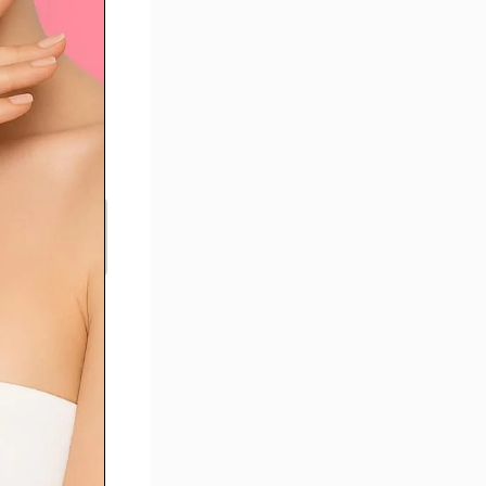
’un
pofilling
u visage
ipofilling
u visage :
ue peut
orriger
ette
nterventi