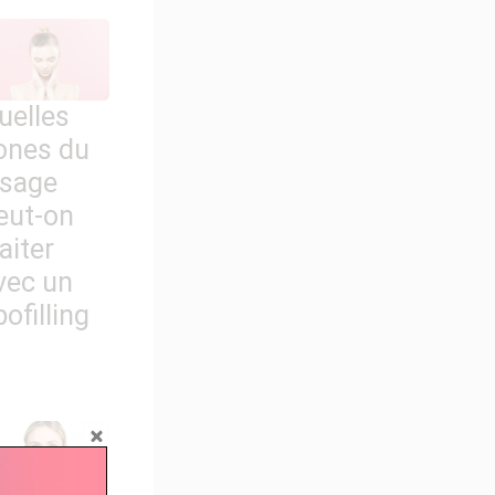
uelles
ones du
isage
eut-on
raiter
vec un
pofilling