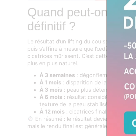
Quand peut‑on voir l
définitif ?
Le résultat d’un lifting du cou se révèle par
puis s’affine à mesure que l’œdème se résor
cicatrices mûrissent. C’est cette évolutio
plus en plus naturel.
À 3 semaines
: dégonflement important
À 1 mois
: disparition de la majorité 
À 3 mois
: peau plus détendue naturel
À 6 mois
: résultat considéré comme d
texture de la peau stabilisée.
À 12 mois
: cicatrices finales jugées (
En résumé : le résultat devient progres
mais le rendu final est généralement opti