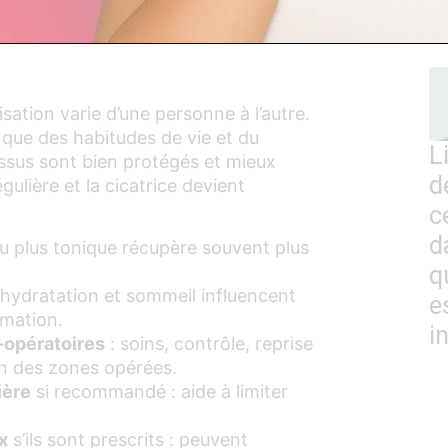
o
ent le délai de
isation varie d’une personne à l’autre.
u que des habitudes de vie et du
L
tissus sont bien protégés et mieux
d
gulière et la cicatrice devient
c
d
u plus tonique récupère souvent plus
q
 hydratation et sommeil influencent
e
mmation.
i
opératoires
: soins, contrôle, reprise
on des zones opérées.
ière
si recommandé : aide à limiter
x
s’ils sont prescrits : peuvent