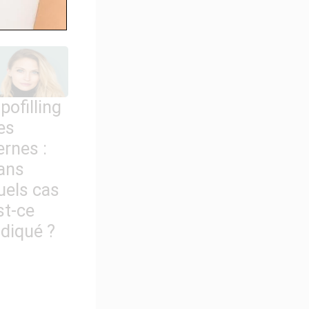
n ?
ipofilling
es
ernes :
ans
uels cas
st-ce
ndiqué ?