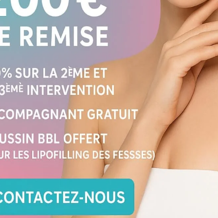
d
e résultat
li
d
?
 étapes : il devient rapidement visible,
be, que la peau s’assouplit et que les
n progressive qui donne un rendu de
, résultat déjà bien visible.
L
des œdèmes et des bleus.
lement, forme finale quasi stable.
d
éfinitif, cicatrices estompées,
q
c
maturation cicatricielle complète).
c
sivement naturel entre
1 et 3 mois
,
mal autour de
6 mois
.
i