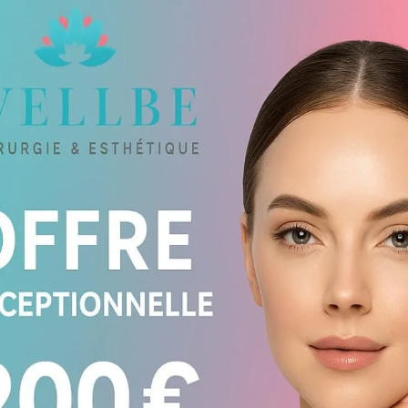
us net.
L
v
p
r
s
c
l
n
Q
s
r