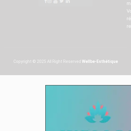
m
V
r
r
Copyright © 2025 All Right Reserved
Wellbe-Esthétique