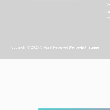
V
r
r
Copyright © 2025 All Right Reserved
Wellbe-Esthétique