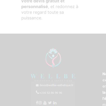
votre devis gratuit et
personnalisé
, et redonnez à
votre regard toute sa
puissance.
N
e
e
la
l
m