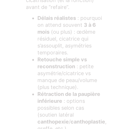
cicatrisation (et la fonction)
avant de “refaire”.
Délais réalistes
: pourquoi
on attend souvent
3 à 6
mois
(ou plus) : œdème
résiduel, cicatrice qui
s’assouplit, asymétries
temporaires.
Retouche simple vs
reconstruction
: petite
asymétrie/cicatrice vs
manque de peau/volume
(plus technique).
Rétraction de la paupière
inférieure
: options
possibles selon cas
(soutien latéral
canthopexie
/
canthoplastie
,
greffe, etc.).