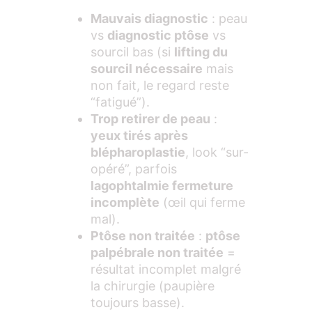
Mauvais diagnostic
: peau
vs
diagnostic ptôse
vs
sourcil bas (si
lifting du
sourcil nécessaire
mais
non fait, le regard reste
“fatigué”).
Trop retirer de peau
:
yeux tirés après
blépharoplastie
, look “sur-
opéré”, parfois
lagophtalmie fermeture
incomplète
(œil qui ferme
mal).
Ptôse non traitée
:
ptôse
palpébrale non traitée
=
résultat incomplet malgré
la chirurgie (paupière
toujours basse).