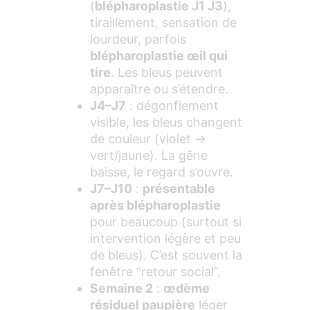
(
blépharoplastie J1 J3
),
tiraillement, sensation de
lourdeur, parfois
blépharoplastie œil qui
tire
. Les bleus peuvent
apparaître ou s’étendre.
J4–J7
: dégonflement
visible, les bleus changent
de couleur (violet →
vert/jaune). La gêne
baisse, le regard s’ouvre.
J7–J10
:
présentable
après blépharoplastie
pour beaucoup (surtout si
intervention légère et peu
de bleus). C’est souvent la
fenêtre “retour social”.
Semaine 2
:
œdème
résiduel paupière
léger